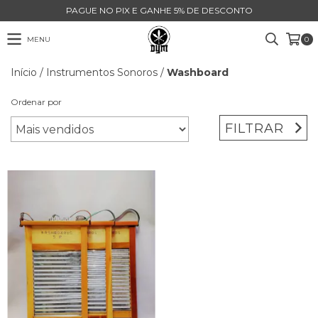
PAGUE NO PIX E GANHE 5% DE DESCONTO
MENU
0
Início
/
Instrumentos Sonoros
/
Washboard
Ordenar por
FILTRAR