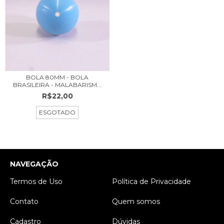
BOLA 80MM - BOLA
BRASILEIRA - MALABARISM...
R$22,00
ESGOTADO
NAVEGAÇÃO
Termos de Uso
Política de Privacidade
Contato
Quem somos
Cadastro
Dúvidas