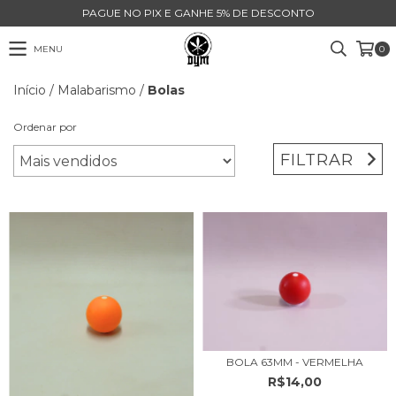
PAGUE NO PIX E GANHE 5% DE DESCONTO
MENU
0
Início
/
Malabarismo
/
Bolas
Ordenar por
FILTRAR
BOLA 63MM - VERMELHA
R$14,00