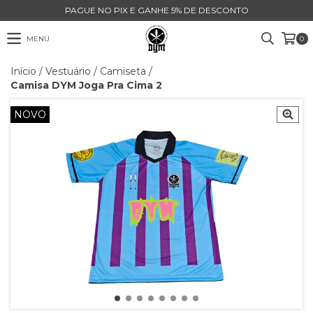
PAGUE NO PIX E GANHE 5% DE DESCONTO
MENU
0
Início
/
Vestuário
/
Camiseta
/
Camisa DYM Joga Pra Cima 2
NOVO