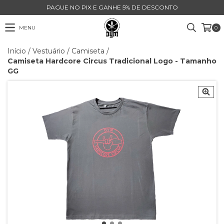
PAGUE NO PIX E GANHE 5% DE DESCONTO
MENU
0
Início
/
Vestuário
/
Camiseta
/
Camiseta Hardcore Circus Tradicional Logo - Tamanho
GG