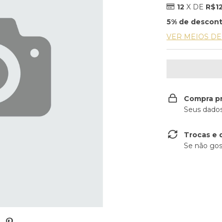
12
X DE
R$1
5% de descon
VER MEIOS D
Compra p
Seus dados
Trocas e 
Se não gos