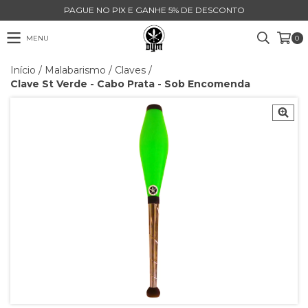
PAGUE NO PIX E GANHE 5% DE DESCONTO
MENU
0
Início
/
Malabarismo
/
Claves
/
Clave St Verde - Cabo Prata - Sob Encomenda