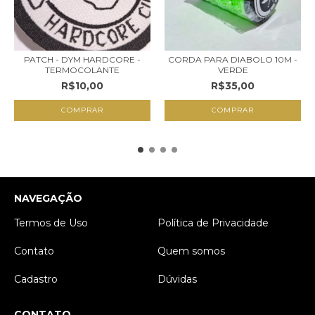
PATCH - DYM HARDCORE -
CORDA PARA DIABOLO 10M -
TERMOCOLANTE
VERDE
R$10,00
R$35,00
NAVEGAÇÃO
Termos de Uso
Política de Privacidade
Contato
Quem somos
Cadastro
Dúvidas
CONTATO