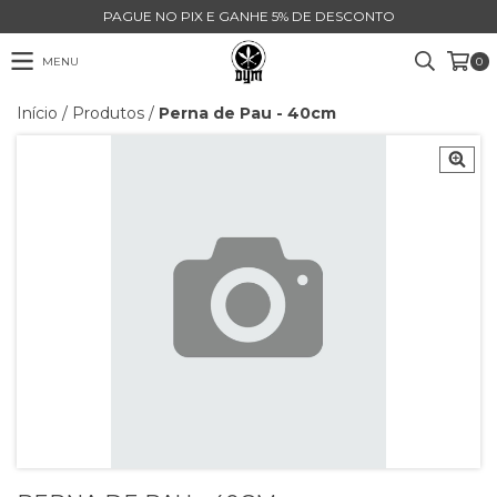
PAGUE NO PIX E GANHE 5% DE DESCONTO
MENU
0
Início
/
Produtos
/
Perna de Pau - 40cm