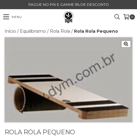
PAGUE NO PIX E GANHE 5% DE DESCONTO
MENU
0
Início
/
Equilibrismo
/
Rola Rola
/
Rola Rola Pequeno
ROLA ROLA PEQUENO