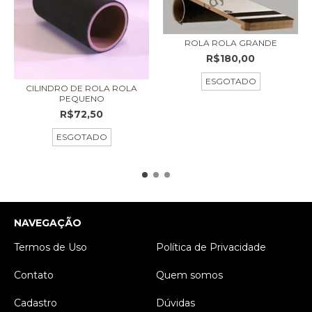
ROLA ROLA GRANDE
R$180,00
ESGOTADO
CILINDRO DE ROLA ROLA
PEQUENO
R$72,50
ESGOTADO
NAVEGAÇÃO
Termos de Uso
Política de Privacidade
Contato
Quem somos
Cadastro
Dúvidas