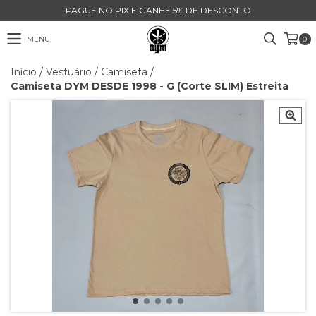
PAGUE NO PIX E GANHE 5% DE DESCONTO
MENU
0
Início
/
Vestuário
/
Camiseta
/
Camiseta DYM DESDE 1998 - G (Corte SLIM) Estreita